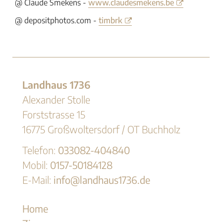
@ Claude Smekens -
www.claudesmekens.be
@ depositphotos.com -
timbrk
Landhaus 1736
Alexander Stolle
Forststrasse 15
16775 Großwoltersdorf / OT Buchholz
Telefon:
033082-404840
Mobil:
0157-50184128
E-Mail:
info@landhaus1736.de
Navigation
Home